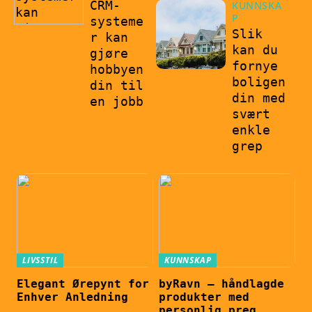
CRM-
KUNNSKA
P
systeme
Slik
r kan
kan du
gjøre
fornye
hobbyen
boligen
din til
din med
en jobb
svært
enkle
grep
LIVSSTIL
KUNNSKAP
Elegant Ørepynt for
byRavn – håndlagde
Enhver Anledning
produkter med
personlig preg