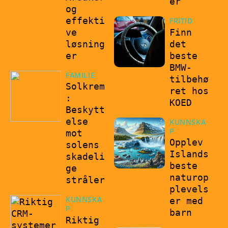
er
og
effekti
FRITID
ve
Finn
løsning
det
er
beste
BMW-
FAMILIE
tilbehø
Solkrem
ret hos
:
KOED
Beskytt
else
KUNNSKA
P
mot
Opplev
solens
Islands
skadeli
beste
ge
naturop
stråler
plevels
KUNNSKA
er med
P
barn
Riktig