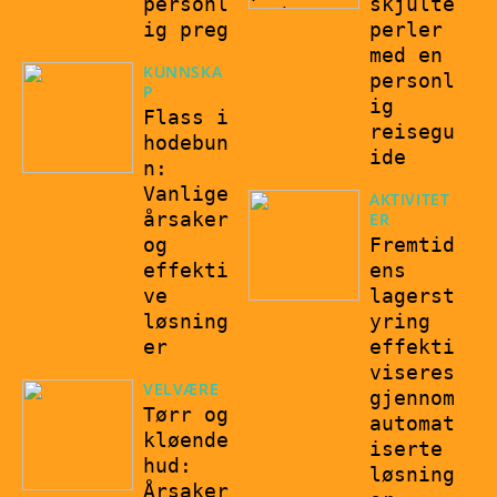
personl
skjulte
ig preg
perler
med en
KUNNSKA
personl
P
ig
Flass i
reisegu
hodebun
ide
n:
Vanlige
AKTIVITET
årsaker
ER
og
Fremtid
effekti
ens
ve
lagerst
løsning
yring
er
effekti
viseres
VELVÆRE
gjennom
Tørr og
automat
kløende
iserte
hud:
løsning
Årsaker