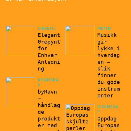
LIVSSTIL
FRITID
Elegant
Musikk
Ørepynt
gir
for
lykke i
Enhver
hverdag
Anledni
en –
ng
slik
finner
KUNNSKA
du gode
P
instrum
byRavn
enter
–
håndlag
KUNNSKA
de
P
produkt
Oppdag
er med
Europas