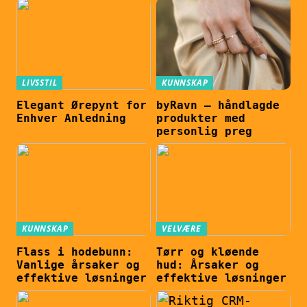
LIVSSTIL
KUNNSKAP
Elegant Ørepynt for
byRavn – håndlagde
Enhver Anledning
produkter med
personlig preg
KUNNSKAP
VELVÆRE
Flass i hodebunn:
Tørr og kløende
Vanlige årsaker og
hud: Årsaker og
effektive løsninger
effektive løsninger