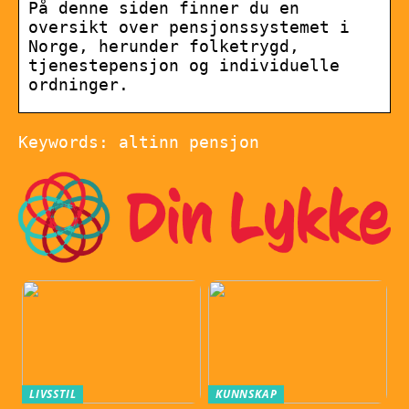
På denne siden finner du en
oversikt over pensjonssystemet i
Norge, herunder folketrygd,
tjenestepensjon og individuelle
ordninger.
Keywords: altinn pensjon
LIVSSTIL
KUNNSKAP