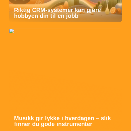
Riktig CRM-systemer kan gjøre
hobbyen din til en jobb
Musikk gir lykke i hverdagen – slik
finner du gode instrumenter