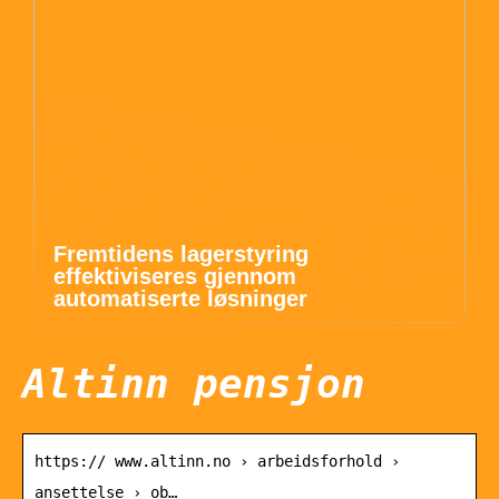
Fremtidens lagerstyring
effektiviseres gjennom
automatiserte løsninger
Altinn pensjon
https:// www.altinn.no › arbeidsforhold ›
ansettelse › ob…