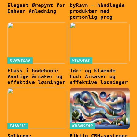
Elegant Ørepynt for
byRavn – håndlagde
Enhver Anledning
produkter med
personlig preg
KUNNSKAP
VELVÆRE
Flass i hodebunn:
Tørr og kløende
Vanlige årsaker og
hud: Årsaker og
effektive løsninger
effektive løsninger
FAMILIE
KUNNSKAP
Solkrem:
Riktig CRM-systemer