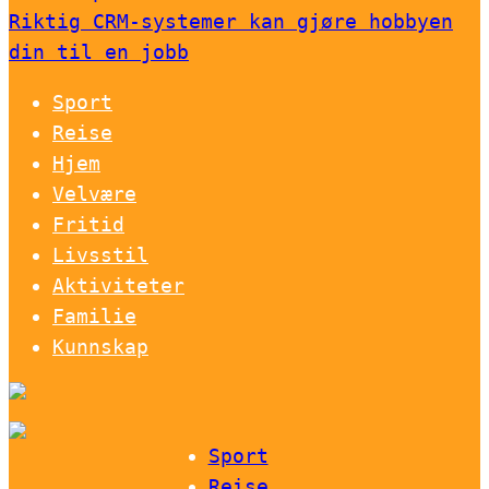
Riktig CRM-systemer kan gjøre hobbyen
din til en jobb
Sport
Reise
Hjem
Velvære
Fritid
Livsstil
Aktiviteter
Familie
Kunnskap
Sport
Reise