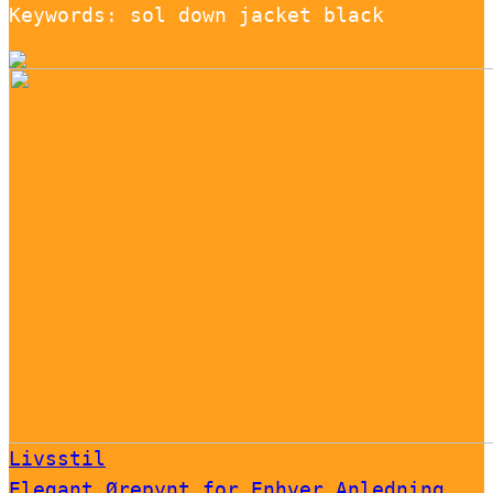
Keywords: sol down jacket black
Livsstil
Elegant Ørepynt for Enhver Anledning