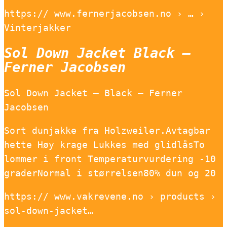
https:// www.fernerjacobsen.no › … ›
Vinterjakker
Sol Down Jacket Black –
Ferner Jacobsen
Sol Down Jacket – Black – Ferner
Jacobsen
Sort dunjakke fra Holzweiler.Avtagbar
hette Høy krage Lukkes med glidlåsTo
lommer i front Temperaturvurdering -10
graderNormal i størrelsen80% dun og 20
https:// www.vakrevene.no › products ›
sol-down-jacket…