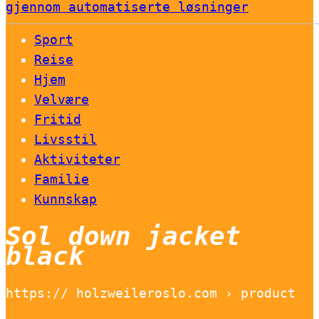
gjennom automatiserte løsninger
Sport
Reise
Hjem
Velvære
Fritid
Livsstil
Aktiviteter
Familie
Kunnskap
Sol down jacket
black
https:// holzweileroslo.com › product