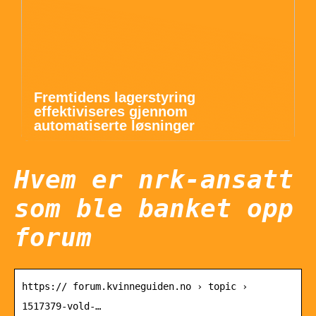
Fremtidens lagerstyring
effektiviseres gjennom
automatiserte løsninger
Hvem er nrk-ansatt
som ble banket opp
forum
https:// forum.kvinneguiden.no › topic ›
1517379-vold-…