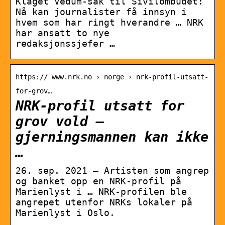
Klaget Vedum-sak til Sivilombudet:
Nå kan journalister få innsyn i
hvem som har ringt hverandre … NRK
har ansatt to nye
redaksjonssjefer …
https:// www.nrk.no › norge › nrk-profil-utsatt-
for-grov…
NRK-profil utsatt for
grov vold –
gjerningsmannen kan ikke
…
26. sep. 2021 — Artisten som angrep
og banket opp en NRK-profil på
Marienlyst i … NRK-profilen ble
angrepet utenfor NRKs lokaler på
Marienlyst i Oslo.