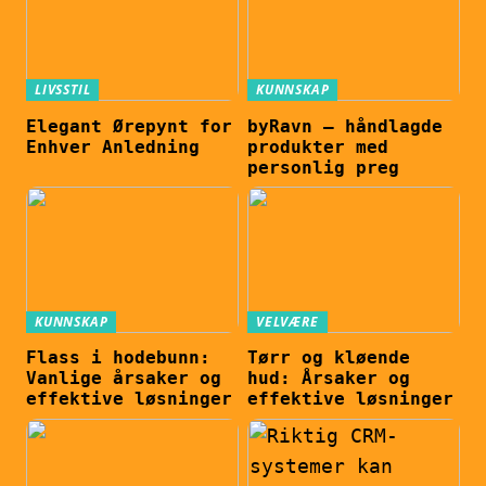
LIVSSTIL
KUNNSKAP
Elegant Ørepynt for
byRavn – håndlagde
Enhver Anledning
produkter med
personlig preg
KUNNSKAP
VELVÆRE
Flass i hodebunn:
Tørr og kløende
Vanlige årsaker og
hud: Årsaker og
effektive løsninger
effektive løsninger