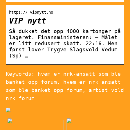
https:// vipnytt.no
VIP nytt
Så dukket det opp 4000 kartonger på
lageret. Finansministeren: – Målet
er litt redusert skatt. 22:16. Men
først lover Trygve Slagsvold Vedum
(Sp) …
Keywords: hvem er nrk-ansatt som ble
banket opp forum, hvem er nrk ansatt
som ble banket opp forum, artist vold
nrk forum