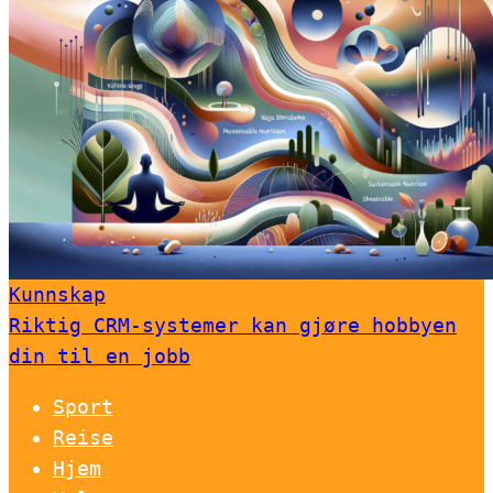
Kunnskap
Riktig CRM-systemer kan gjøre hobbyen
din til en jobb
Sport
Reise
Hjem