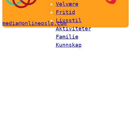
Velvære
Fritid
Livsstil
media@onlineoslo.com
Aktiviteter
Familie
Kunnskap