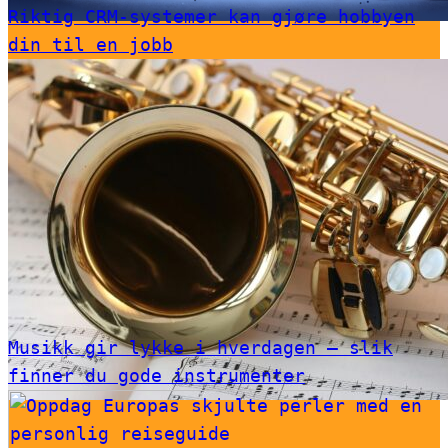
Riktig CRM-systemer kan gjøre hobbyen
din til en jobb
Musikk gir lykke i hverdagen – slik
finner du gode instrumenter