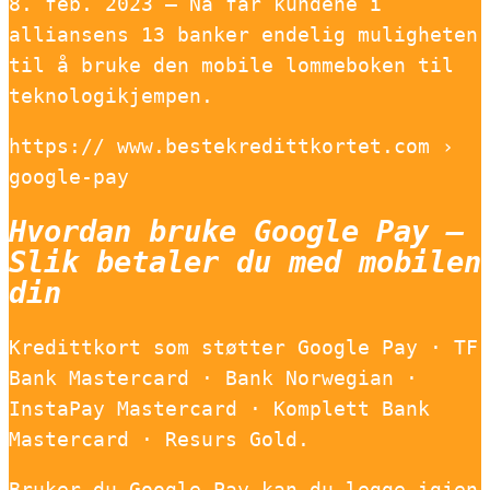
8. feb. 2023 — Nå får kundene i
alliansens 13 banker endelig muligheten
til å bruke den mobile lommeboken til
teknologikjempen.
https:// www.bestekredittkortet.com ›
google-pay
Hvordan bruke Google Pay –
Slik betaler du med mobilen
din
Kredittkort som støtter Google Pay · TF
Bank Mastercard · Bank Norwegian ·
InstaPay Mastercard · Komplett Bank
Mastercard · Resurs Gold.
Bruker du Google Pay kan du legge igjen