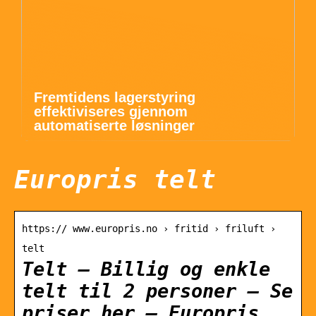
Fremtidens lagerstyring
effektiviseres gjennom
automatiserte løsninger
Europris telt
https:// www.europris.no › fritid › friluft ›
telt
Telt – Billig og enkle
telt til 2 personer – Se
priser her – Europris