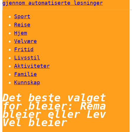
gjennom automatiserte løsninger
Sport
Reise
Hjem
Velvære
Fritid
Livsstil
Aktiviteter
Familie
Kunnskap
Det beste valget
for bleier: Rema
bleier eller Lev
Vel bleier