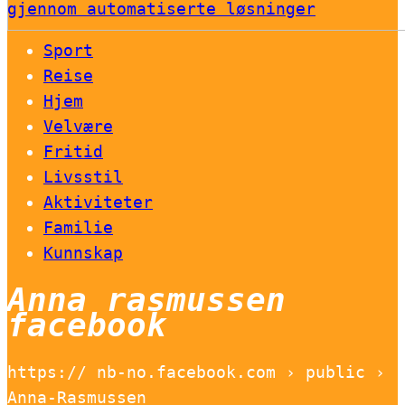
gjennom automatiserte løsninger
Sport
Reise
Hjem
Velvære
Fritid
Livsstil
Aktiviteter
Familie
Kunnskap
Anna rasmussen
facebook
https:// nb-no.facebook.com › public ›
Anna-Rasmussen